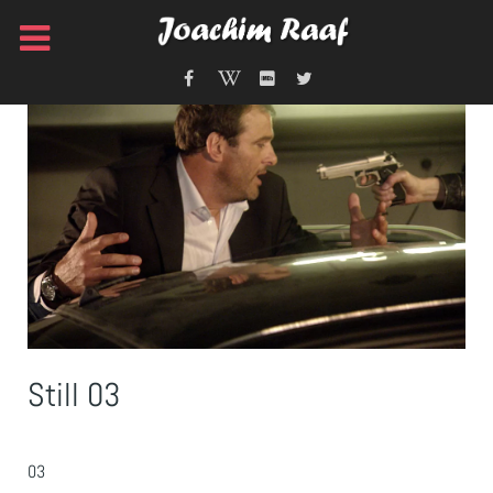
Still 03
03