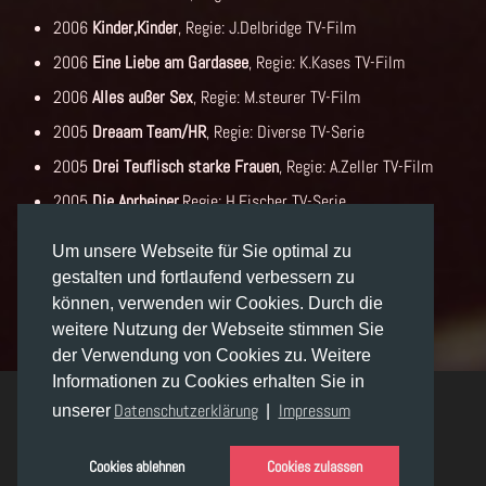
2006
Kinder,Kinder
, Regie: J.Delbridge TV-Film
2006
Eine Liebe am Gardasee
, Regie: K.Kases TV-Film
2006
Alles außer Sex
, Regie: M.steurer TV-Film
2005
Dreaam Team/HR
, Regie: Diverse TV-Serie
2005
Drei Teuflisch starke Frauen
, Regie: A.Zeller TV-Film
2005
Die Anrheiner
,Regie: H.Fischer TV-Serie
2004/05
Verbotene Liebe
, Regie: Diverse TV-Serie
Um unsere Webseite für Sie optimal zu
2004
The Bill
, Regie: N.Philips - Channel 5
gestalten und fortlaufend verbessern zu
2003
Die Rosenheim-Cops
, Regie: W. Engelhardt TV-Serie
können, verwenden wir Cookies. Durch die
weitere Nutzung der Webseite stimmen Sie
der Verwendung von Cookies zu. Weitere
Informationen zu Cookies erhalten Sie in
Datenschutzerklärung
Impressum
unserer
|
© Joachim Raaf 2019 - 2026
Erstellt von
Tobias Senger
mit Hilfe des
Gantry 5 Frameworks.
Cookies ablehnen
Cookies zulassen