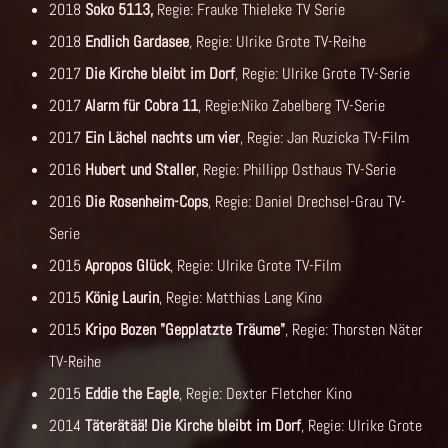
2018
Soko 5113,
Regie: Frauke Thieleke TV Serie
2018
Endlich Gardasee
, Regie: Ulrike Grote TV-Reihe
2017
Die Kirche bleibt im Dorf
, Regie: Ulrike Grote TV-Serie
2017
Alarm für Cobra 11
, Regie:Niko Zabelberg TV-Serie
2017
Ein Lächel nachts um vier
, Regie: Jan Ruzicka TV-Film
2016
Hubert und Staller
, Regie: Phillipp Osthaus TV-Serie
2016
Die Rosenheim-Cops
, Regie: Daniel Drechsel-Grau TV-
Serie
2015
Apropos Glück
, Regie: Ulrike Grote TV-Film
2015
König Laurin
, Regie: Matthias Lang Kino
2015
Kripo Bozen "Gepplatzte Träume"
, Regie: Thorsten Näter
TV-Reihe
2015
Eddie the Eagle
, Regie: Dexter Fletcher Kino
2014
Täterätää! Die Kirche bleibt im Dorf
, Regie: Ulrike Grote